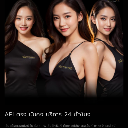
API ตรง มั่นคง บริการ 24 ชั่วโมง
เว็บสล็อตออนไลน์อันดับ 1 PG ลิขสิทธิ์แท้ เว็บตรงไม่ผ่านเอเจ้นท์ บาคาร่าออนไลน์