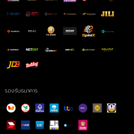
รองรับธนาคาร