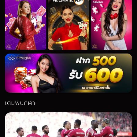
เดิมพันกีฬา