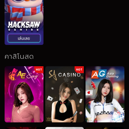
คาสิโนสด
HOT
HOT